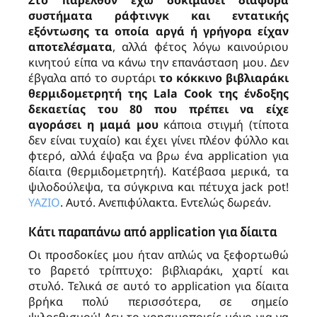
συστήματα ράφτινγκ και εντατικής
εξόντωσης τα οποία αργά ή γρήγορα είχαν
αποτελέσματα
, αλλά φέτος λόγω καινούριου
κινητού είπα να κάνω την επανάσταση μου. Δεν
έβγαλα από το συρτάρι
το κόκκινο βιβλιαράκι
θερμιδομετρητή της
Lala
Cook της ένδοξης
δεκαετίας του 80 που πρέπει να είχε
αγοράσει
η μαμά μου
κάποια στιγμή (τίποτα
δεν είναι τυχαίο) και έχει γίνει πλέον φύλλο και
φτερό, αλλά έψαξα να βρω ένα application για
δίαιτα (θερμιδομετρητή). Κατέβασα μερικά, τα
ψιλοδούλεψα, τα σύγκρινα και πέτυχα jack pot!
ΥΑΖΙΟ
. Αυτό. Ανεπιφύλακτα. Εντελώς δωρεάν.
Κάτι παραπάνω από application για δίαιτα
Οι προσδοκίες μου ήταν απλώς να ξεφορτωθώ
το βαρετό τρίπτυχο: βιβλιαράκι, χαρτί και
στυλό. Τελικά σε αυτό το application για δίαιτα
βρήκα πολύ περισσότερα, σε σημείο
ψιλοεθισμού! Δεν το χρησιμοποιείς μόνο για να