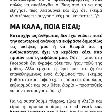
απλώς να απαλλαχθεί ο ίδιος από το να σας
εξηγήσει πως λειτουργεί και όχι ότι εκτιμά
ιδιαιτέρως τις συγγραφικές μου ικανότητες 🙂
ΜΑ ΚΑΛΆ, ΠΟΙΑ ΕΊΣΑΙ;
Καταρχήν ως άνθρωπος δεν έχω νιώσει ποτέ
την εσωτερική ανάγκη να εκφράσω δημοσίως
τις σκέψεις μου ή να θεωρώ ότι η
ανθρωπότητα έχει να κερδίσει κάτι από
προϊόν του εγκεφάλου μου.
Ούτε status στο
Facebook δεν έγραφα τότε που ήταν πολύ της
μόδας. Αλλά έρχεται η ώρα που στο ζητάει
επανειλημμένως ένας άνθρωπος που εκτιμάς
βαθύτατα και – αφού έχει περάσει σε ύπουλους
εκβιασμούς και σου θέτει διορία – προσπαθείς
να μην τον απογοητεύσεις!
Για να συστηθούμε πλήρως, είμαι η Αλεξία και
είμαι η προσωποποίηση του
«
I
work
out
because
I
want
to
eat.
A
lot»
. Και όχι αυτές τις