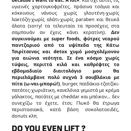
υγιεινές χαρτογκοφρέτες, πράσινα τσάγια και
κόκκινους νάνους χωρίς γλουτένη-χωρίς
λακτόζη-χωρίς αλάτι-χωρίς paraben και θειικά
άλατα (sorry! τα τελευταία τα προσέχεις στα
σαμπουάν αν έχεις κάνει κερατίνη).
Δεν
συγκινούμαι με super foods, φύτρες νεαρού
παντζαριού από τα υψίπεδα της Κάτω
Τσιρίτσενας και detox χυμό μοσχολέμονου
για αιώνια νεότητα. Σε ένα κόσμο χωρίς
τύψεις, περιττά κιλά και καθρέφτες το
εβδομαδιαίο διαιτολόγιο μου θα
περιελάμβανε πολύ συχνά 3 σουβλάκια με
πίτα (ω-ναι-μπορώ!)
, burger, παϊδάκια-τζατζίκι-
πατάτες-χωριάτικη, κανελόνια γεμιστά με κρέμα
γάλακτος, πατάτες με cheddar και μπέικον… δεν
συνεχίζω το έχετε, έτσι; Γλυκό θα έτρωγα
περιστασιακά, κατά βάση σοκολατοειδές,
donuts κλπ.
DO YOU EVEN LIFT ?