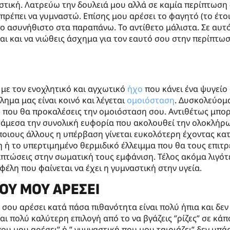
στική. Λατρεύω την δουλειά μου αλλά σε καμία περίπτωση 
πρέπει να γυμναστώ. Επίσης μου αρέσει το φαγητό (το έτο
το ασυνήθιστο στα παραπάνω. Το αντίθετο μάλιστα. Σε αυτ
αι και να νιώθεις άσχημα για τον εαυτό σου στην περίπτω
 με τον ενοχλητικό και αγχωτικό
ήχο
που κάνει ένα ψυγείο
ημα μας είναι κοινό και λέγεται
ομοιόσταση
. Δυσκολεύομα
μή που θα προκαλέσεις την ομοιόσταση σου. Αντιθέτως μπο
 άμεσα την συνολική ευφορία που ακολουθεί την ολοκλήρ
οιους άλλους η υπέρβαση γίνεται ευκολότερη έχοντας κα
ή το υπερτιμημένο θερμιδικό έλλειμμα που θα τους επιτρ
πτώσεις στην σωματική τους εμφάνιση. Τέλος ακόμα λιγότ
έλη που φαίνεται να έχει η γυμναστική στην υγεία.
ΟΥ ΜΟΥ ΑΡΈΣΕΙ
σου αρέσει κατά πάσα πιθανότητα είναι πολύ ήπια και δεν
ι πολύ καλύτερη επιλογή από το να βγάζεις ”ρίζες” σε κάπ
υ μου αρέσει” ή ” γυμναστική που μου ταιριάζει” δεν υπάρ