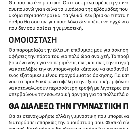
Θα σου πω ένα μυστικό. Ούτε σε εμένα αρέσει η γυμνα
ανυπομονώ για εκείνα τα μισάωρα της εβδομάδας που 
ακόμα περισσότερο) και τα γλυκά. Δεν βρίσκω τίποτα 
άρθρο θα σου πω για ποιο λόγο δεν πρέπει να αγχώνεσ
που δεν σου αρέσει η γυμναστική.
ΟΜΟΙΌΣΤΑΣΗ
Θα παρομοίαζα την έλλειψη επιθυμίας μου για άσκηση
αφήσεις την πόρτα του για πολύ ώρα ανοιχτή. Το πρόβλ
βρω ένα λόγο για να περιμένεις πως και πως την στιγ
να καταλάβω την ανυπομονησία κάποιου να αισθανθεί
ενός εξατομικευμένου προγράμματος άσκησης. Για κάπ
νου τα προσδοκώμενα οφέλη στην εξωτερική εμφάνιση 
να καταναλώσουν περισσότερη τροφή με λιγότερες επι
υπερβαίνουν την εσωτερική άρνηση για τα πολλαπλά οφ
ΘΑ ΔΙΑΛΈΞΩ ΤΗΝ ΓΥΜΝΑΣΤΙΚΉ Π
Θα σε στεναχωρήσω αλλά η γυμναστική που μπορεί να 
διαταράσσει επαρκώς την ομοιόσταση σου. Φυσικά είνα
καναπέ. Κατά πάσα πιθανότητα η φράση ”γυμναστική πο