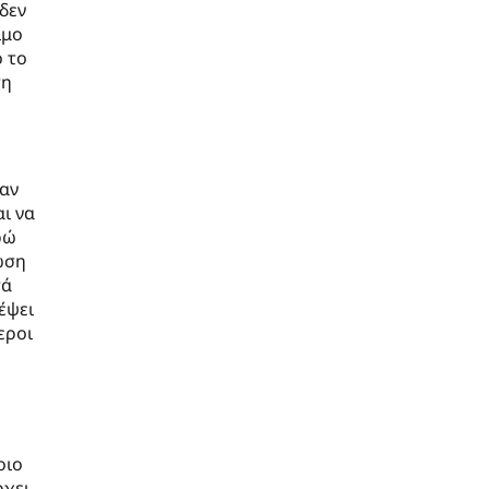
δεν
ιμο
ό το
ση
 αν
ι να
ρώ
ωση
τά
έψει
εροι
οιο
χει.