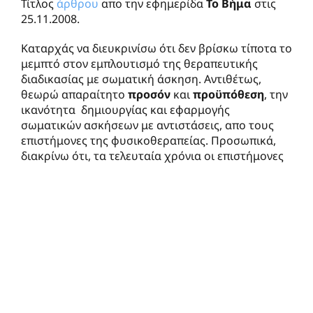
Τίτλος
άρθρου
απο την εφημερίδα
Το Βήμα
στις
25.11.2008.
Καταρχάς να διευκρινίσω ότι δεν βρίσκω τίποτα το
μεμπτό στον εμπλουτισμό της θεραπευτικής
διαδικασίας με σωματική άσκηση. Αντιθέτως,
θεωρώ απαραίτητο
προσόν
και
προϋπόθεση
, την
ικανότητα δημιουργίας και εφαρμογής
σωματικών ασκήσεων με αντιστάσεις, απο τους
επιστήμονες της φυσικοθεραπείας. Προσωπικά,
διακρίνω ότι, τα τελευταία χρόνια οι επιστήμονες
της φυσικοθεραπείας έχουν αρχίσει να δίνουν
ιδιαίτερη έμφαση στην καλλιέργεια και
ενσωμάτωση της σωματικής άσκησης για την
εξυπηρέτηση του θεραπευτικού έργου και το
συμφέρων των ασθενών τους.
Παράλληλα όμως, κρίνω σκόπιμη την καλλιέργεια
και του ανάλογου μέτρου, όσον αφορά την
εμπορική διαχείριση του όρου σωματική άσκηση
και της σωματικής άσκησης γενικότερα.